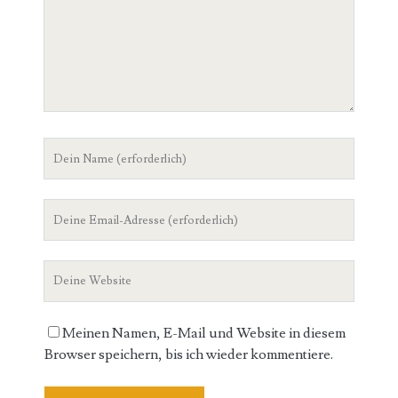
K
o
m
m
e
n
t
D
a
e
r
i
D
n
e
N
i
a
D
n
m
e
e
e
i
E
Meinen Namen, E-Mail und Website in diesem
n
m
Browser speichern, bis ich wieder kommentiere.
e
a
W
i